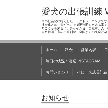
愛犬の出張訓練 W
犬の社会化に特化したドッグトレーニングです
社会化とは、犬が自力で状況判断を出来る事で
向こうから来る犬、チャイム音、自転車、人、
東京都国立市の出張訓練、全国からの完全社会
ホーム
料金
営業内容
ワ
毎日の状況＊渡辺 INSTAGRAM
お問い合わせ
パピーズ成長記録
お知らせ