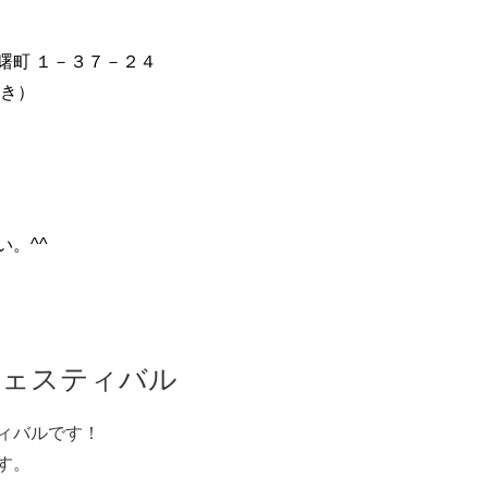
曙町 １－３７－２４
付き）
。^^
グフェスティバル
ィバルです！
す。