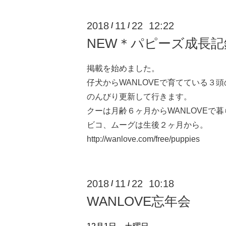
2018
11
22 12:22
/
/
NEW＊パピーズ成長記
掲載を始めました。
仔犬からWANLOVEで育てている３
のんびり更新して行きます。
クーは月齢６ヶ月からWANLOVEで
ビコ、ムーグは生後２ヶ月から。
http://wanlove.com/free/puppies
2018
11
22 10:18
/
/
WANLOVE忘年会