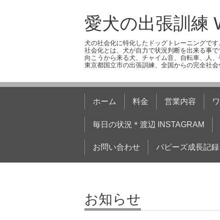
愛犬の出張訓練 W
犬の社会化に特化したドッグトレーニングです
社会化とは、犬が自力で状況判断を出来る事で
向こうから来る犬、チャイム音、自転車、人、
東京都国立市の出張訓練、全国からの完全社会
ホーム
料金
営業内容
ワ
毎日の状況＊渡辺 INSTAGRAM
お問い合わせ
パピーズ成長記録
お知らせ