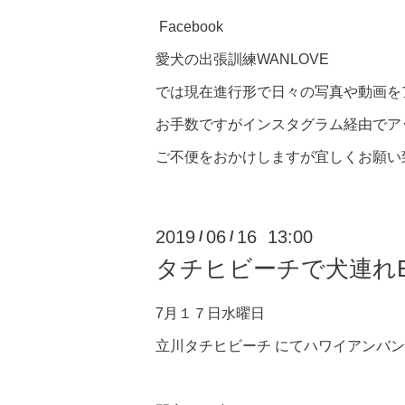
Facebook
愛犬の出張訓練WANLOVE
では現在進行形で日々の写真や動画を
お手数ですがインスタグラム経由でア
ご不便をおかけしますが宜しくお願い
2019
06
16 13:00
/
/
タチヒビーチで犬連れB
7月１７日水曜日
立川タチヒビーチ にてハワイアンバ