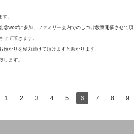
ます。
会@woofに参加、ファミリー会内でのしつけ教室開催させて
させて頂きます。
お預かりを極力避けて頂けますと助かります。
致します。
1
2
3
4
5
6
7
8
9