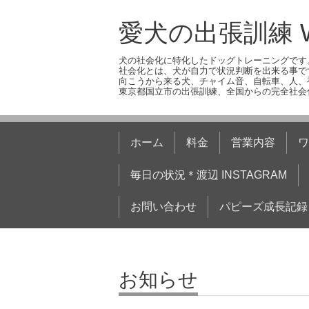
愛犬の出張訓練 W
犬の社会化に特化したドッグトレーニングです
社会化とは、犬が自力で状況判断を出来る事で
向こうから来る犬、チャイム音、自転車、人、
東京都国立市の出張訓練、全国からの完全社会
ホーム
料金
営業内容
ワ
毎日の状況＊渡辺 INSTAGRAM
お問い合わせ
パピーズ成長記録
お知らせ