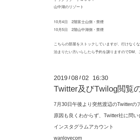
山中湖のリゾート
10
4
2
月
日
階富士山側・禁煙
10
5
2
月
日
階山中湖側・禁煙
こちらの部屋をストックしていますが、行けなくな
DM
泊まりたい方いらしたら予約を譲りますので
、
2019
08
02 16:30
/
/
Twitter及びTwilog閲
7月30日午後より突然渡辺のTwitt
原因も良くわからず、Twitter社に
インスタグラムアカウント
wanlovecom