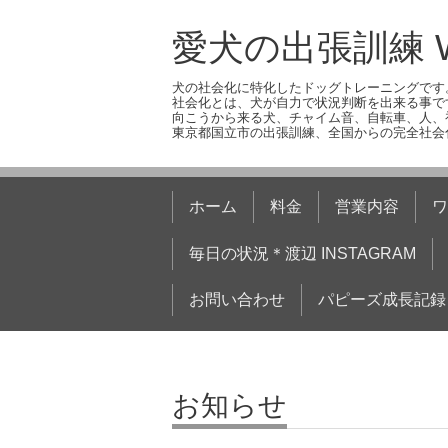
愛犬の出張訓練 W
犬の社会化に特化したドッグトレーニングです
社会化とは、犬が自力で状況判断を出来る事で
向こうから来る犬、チャイム音、自転車、人、
東京都国立市の出張訓練、全国からの完全社会
ホーム
料金
営業内容
ワ
毎日の状況＊渡辺 INSTAGRAM
お問い合わせ
パピーズ成長記録
お知らせ