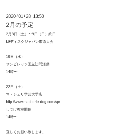
2020
01
28 13:59
/
/
2月の予定
2月8日（土）〜9日（日）終日
k9ディスクジャパン市原大会
19日（水）
サンビレッジ国立訪問活動
14時〜
22日（土）
マ・シェリ学芸大学店
http://www.macherie-dog.com/sp/
しつけ教室開催
14時〜
宜しくお願い致します。