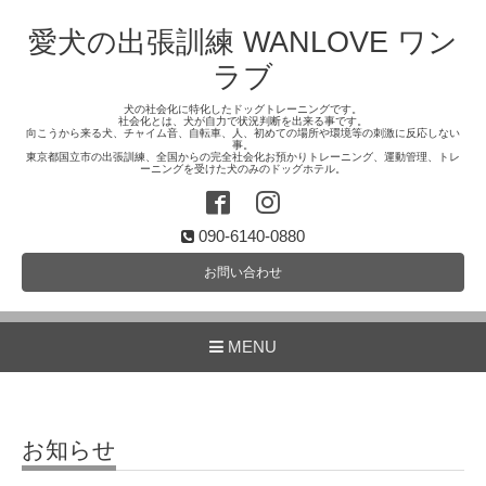
愛犬の出張訓練 WANLOVE ワン
ラブ
犬の社会化に特化したドッグトレーニングです。
社会化とは、犬が自力で状況判断を出来る事です。
向こうから来る犬、チャイム音、自転車、人、初めての場所や環境等の刺激に反応しない
事。
東京都国立市の出張訓練、全国からの完全社会化お預かりトレーニング、運動管理、トレ
ーニングを受けた犬のみのドッグホテル。
090-6140-0880
お問い合わせ
MENU
お知らせ