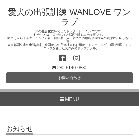
愛犬の出張訓練 WANLOVE ワン
ラブ
犬の社会化に特化したドッグトレーニングです。
社会化とは、犬が自力で状況判断を出来る事です。
向こうから来る犬、チャイム音、自転車、人、初めての場所や環境等の刺激に反応しない
事。
東京都国立市の出張訓練、全国からの完全社会化お預かりトレーニング、運動管理、トレ
ーニングを受けた犬のみのドッグホテル。
090-6140-0880
お問い合わせ
MENU
お知らせ