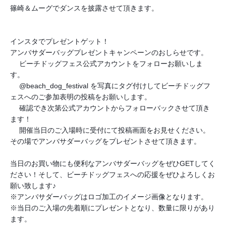
篠崎＆ムーグでダンスを披露させて頂きます。
インスタでプレゼントゲット！
アンバサダーバッグプレゼントキャンペーンのおしらせで
す。
ビーチドッグフェス公式アカウントをフォローお願いしま
1⃣
す。
@beach_dog_festival を写真にタグ付けしてビーチドッグフ
2⃣
ェスへのご参加表明
の投稿をお願いします。
確認でき次第公式アカウントからフォローバックさせて頂
き
3⃣
ます！
開催当日のご入場時に受付にて投稿画面をお見せください
。
4⃣
その場でアンバサダーバッグをプレゼントさせて頂きま
す。
当日のお買い物にも便利なアンバサダーバッグをぜひGE
Tしてく
ださい！そして、ビーチドッグフェスへの応援を
ぜひよろしくお
願い致します♪
※アンバサダーバッグはロゴ加工のイメージ画像となりま
す。
※当日のご入場の先着順にプレゼントとなり、数量に限り
があり
ます。