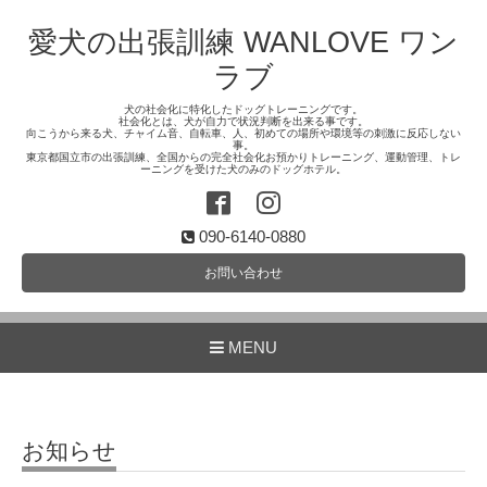
愛犬の出張訓練 WANLOVE ワン
ラブ
犬の社会化に特化したドッグトレーニングです。
社会化とは、犬が自力で状況判断を出来る事です。
向こうから来る犬、チャイム音、自転車、人、初めての場所や環境等の刺激に反応しない
事。
東京都国立市の出張訓練、全国からの完全社会化お預かりトレーニング、運動管理、トレ
ーニングを受けた犬のみのドッグホテル。
090-6140-0880
お問い合わせ
MENU
お知らせ